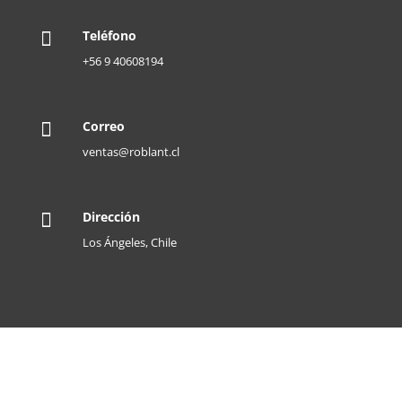
Teléfono

+56 9 40608194
Correo

ventas@roblant.cl
Dirección

Los Ángeles, Chile