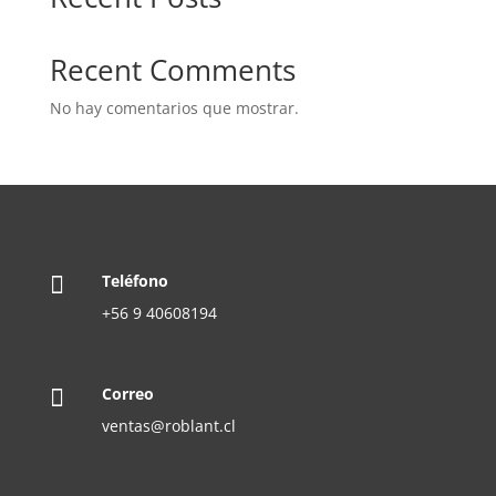
Recent Comments
No hay comentarios que mostrar.
Teléfono

+56 9 40608194
Correo

ventas@roblant.cl